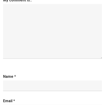
My comment is..
Name
*
Email
*