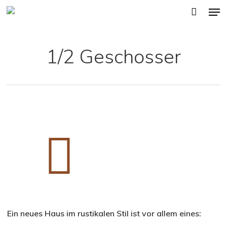
Men
Skip
to
main
1/2 Geschosser
content
Ein neues Haus im rustikalen Stil ist vor allem eines: