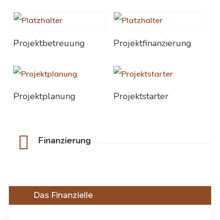
Weiterlesen
Weiterlesen
Projektbetreuung
Projektfinanzierung
Weiterlesen
Weiterlesen
Projektplanung
Projektstarter
Finanzierung
Das Finanzielle