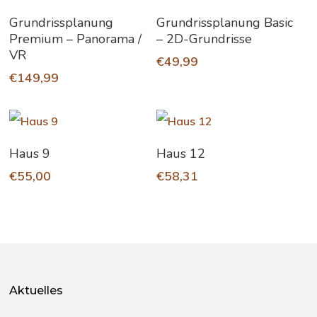
In Den Warenkorb
In Den Warenkorb
Grundrissplanung
Grundrissplanung Basic
Premium – Panorama /
– 2D-Grundrisse
VR
€
49,99
€
149,99
In Den Warenkorb
In Den Warenkorb
Haus 9
Haus 12
€
55,00
€
58,31
Aktuelles