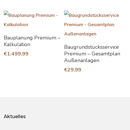
In Den Warenkorb
Bauplanung Premium –
Kalkulation
In Den Warenkorb
Baugrundstücksservice
€
1.499,99
Premium – Gesamtplan
Außenanlagen
€
29,99
Aktuelles