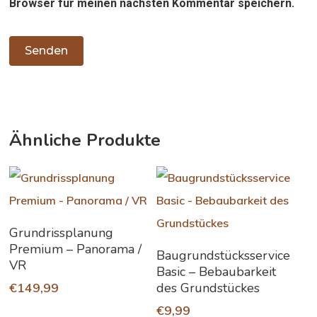
Browser für meinen nächsten Kommentar speichern.
Ähnliche Produkte
In Den Warenkorb
Grundrissplanung
Premium – Panorama /
In Den Warenkorb
Baugrundstücksservice
VR
Basic – Bebaubarkeit
€
149,99
des Grundstückes
€
9,99