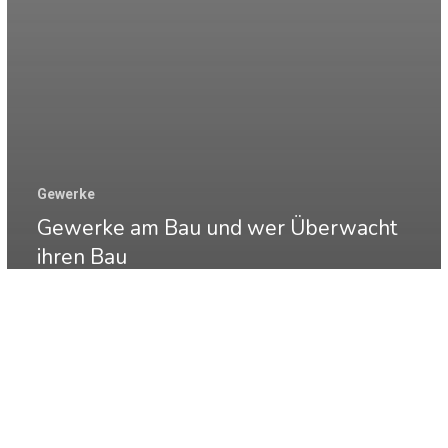
Gewerke
Gewerke am Bau und wer Überwacht
ihren Bau
Die
Grundstücksplanung
worauf
Sie