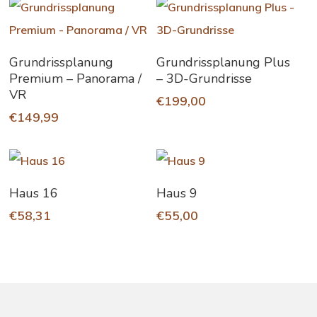
In Den Warenkorb
In Den Warenkorb
Grundrissplanung
Grundrissplanung Plus
Premium – Panorama /
– 3D-Grundrisse
VR
€
199,00
€
149,99
In Den Warenkorb
In Den Warenkorb
Haus 16
Haus 9
€
58,31
€
55,00