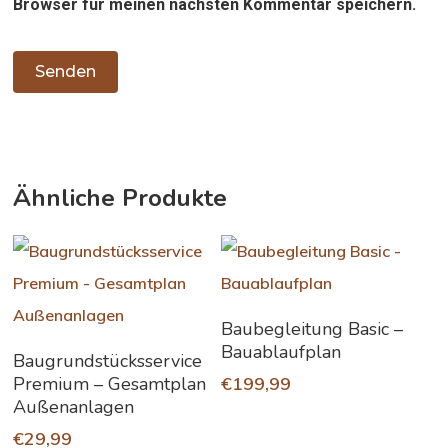
Browser für meinen nächsten Kommentar speichern.
Ähnliche Produkte
In Den Warenkorb
Baubegleitung Basic –
Bauablaufplan
In Den Warenkorb
Baugrundstücksservice
Premium – Gesamtplan
€
199,99
Außenanlagen
€
29,99