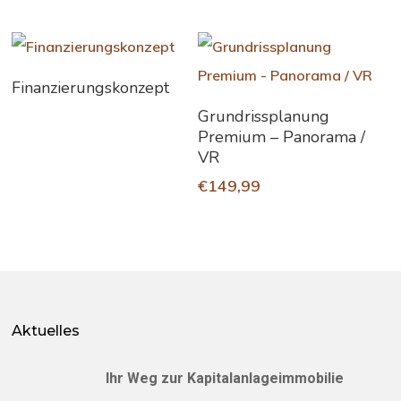
Weiterlesen
Finanzierungskonzept
In Den Warenkorb
Grundrissplanung
Premium – Panorama /
VR
€
149,99
Aktuelles
Ihr Weg zur Kapitalanlageimmobilie