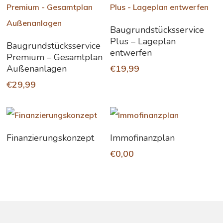
In Den Warenkorb
Baugrundstücksservice
Plus – Lageplan
In Den Warenkorb
Baugrundstücksservice
entwerfen
Premium – Gesamtplan
Außenanlagen
€
19,99
€
29,99
Weiterlesen
In Den Warenkorb
Finanzierungskonzept
Immofinanzplan
€
0,00