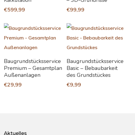
Kalkulation
– 3D-Grundrisse
€
599,99
€
99,99
In Den Warenkorb
In Den Warenkorb
Baugrundstücksservice
Baugrundstücksservice
Premium – Gesamtplan
Basic – Bebaubarkeit
Außenanlagen
des Grundstückes
€
29,99
€
9,99
Aktuelles