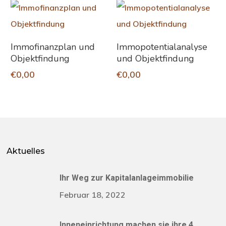
In Den Warenkorb
In Den Warenkorb
Immofinanzplan und
Immopotentialanalyse
Objektfindung
und Objektfindung
€
0,00
€
0,00
Aktuelles
Ihr Weg zur Kapitalanlageimmobilie
Februar 18, 2022
Inneneinrichtung machen sie ihre 4