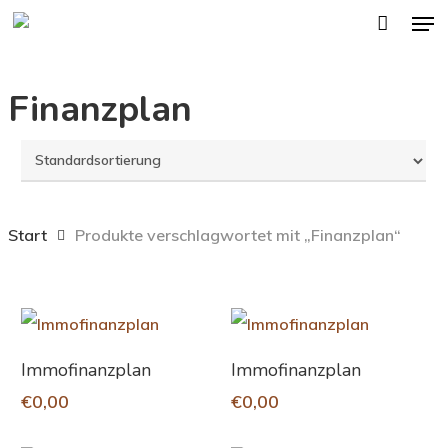
Men
Skip
to
main
Finanzplan
content
Start
Produkte verschlagwortet mit „Finanzplan“
In Den Warenkorb
In Den Warenkorb
Immofinanzplan
Immofinanzplan
€
0,00
€
0,00