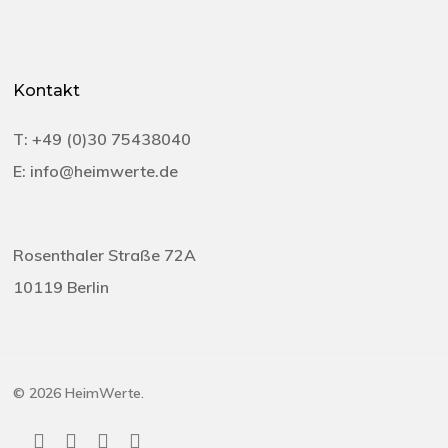
Kontakt
T:
+49 (0)30 75438040‬
E:
info@heimwerte.de
Rosenthaler Straße 72A
10119 Berlin
© 2026 HeimWerte.
twitter
facebook
linkedin
instagram
email