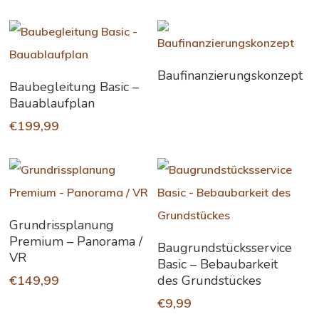
Weiterlesen
Baufinanzierungskonzept
In Den Warenkorb
Baubegleitung Basic –
Bauablaufplan
€
199,99
In Den Warenkorb
Grundrissplanung
Premium – Panorama /
In Den Warenkorb
Baugrundstücksservice
VR
Basic – Bebaubarkeit
€
149,99
des Grundstückes
€
9,99