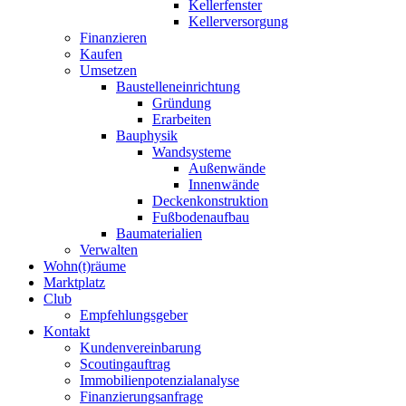
Kellerfenster
Kellerversorgung
Finanzieren
Kaufen
Umsetzen
Baustelleneinrichtung
Gründung
Erarbeiten
Bauphysik
Wandsysteme
Außenwände
Innenwände
Deckenkonstruktion
Fußbodenaufbau
Baumaterialien
Verwalten
Wohn(t)räume
Marktplatz
Club
Empfehlungsgeber
Kontakt
Kundenvereinbarung
Scoutingauftrag
Immobilienpotenzialanalyse
Finanzierungsanfrage