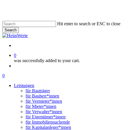
Skip
to
main
content
Hit enter to search or ESC to close
Search
Close
Search
twitter
facebook
linkedin
instagram
email
0
was successfully added to your cart.
Menu
Menu
0
Menu
Leistungen
für Bauträger
für Bauherr*innen
für Vermieter*innen
für Mieter*innen
für Verwalter*innen
für Eigentümer*innen
für Immobiliensuchende
für Kapitalanleger*innen