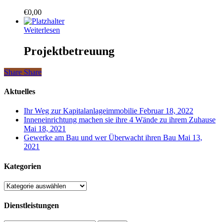
€
0,00
Weiterlesen
Projektbetreuung
Share
Share
Share
Aktuelles
Ihr Weg zur Kapitalanlageimmobilie
Februar 18, 2022
Inneneinrichtung machen sie ihre 4 Wände zu ihrem Zuhause
Mai 18, 2021
Gewerke am Bau und wer Überwacht ihren Bau
Mai 13,
2021
Kategorien
Kategorien
Dienstleistungen