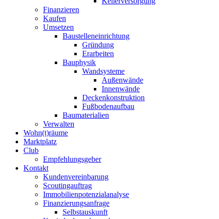
Kellerversorgung
Finanzieren
Kaufen
Umsetzen
Baustelleneinrichtung
Gründung
Erarbeiten
Bauphysik
Wandsysteme
Außenwände
Innenwände
Deckenkonstruktion
Fußbodenaufbau
Baumaterialien
Verwalten
Wohn(t)räume
Marktplatz
Club
Empfehlungsgeber
Kontakt
Kundenvereinbarung
Scoutingauftrag
Immobilienpotenzialanalyse
Finanzierungsanfrage
Selbstauskunft