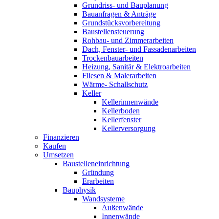
Grundriss- und Bauplanung
Bauanfragen & Anträge
Grundstücksvorbereitung
Baustellensteuerung
Rohbau- und Zimmerarbeiten
Dach, Fenster- und Fassadenarbeiten
Trockenbauarbeiten
Heizung, Sanitär & Elektroarbeiten
Fliesen & Malerarbeiten
Wärme- Schallschutz
Keller
Kellerinnenwände
Kellerboden
Kellerfenster
Kellerversorgung
Finanzieren
Kaufen
Umsetzen
Baustelleneinrichtung
Gründung
Erarbeiten
Bauphysik
Wandsysteme
Außenwände
Innenwände