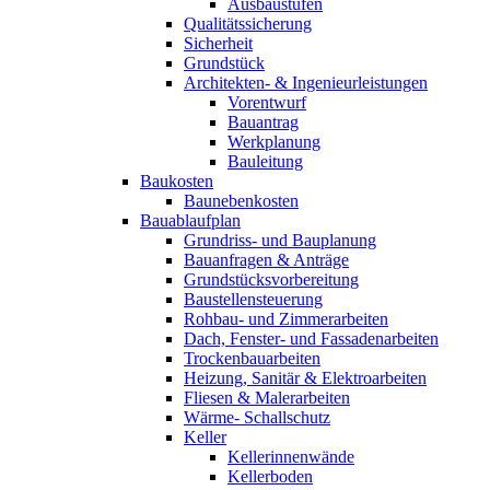
Ausbaustufen
Qualitätssicherung
Sicherheit
Grundstück
Architekten- & Ingenieurleistungen
Vorentwurf
Bauantrag
Werkplanung
Bauleitung
Baukosten
Baunebenkosten
Bauablaufplan
Grundriss- und Bauplanung
Bauanfragen & Anträge
Grundstücksvorbereitung
Baustellensteuerung
Rohbau- und Zimmerarbeiten
Dach, Fenster- und Fassadenarbeiten
Trockenbauarbeiten
Heizung, Sanitär & Elektroarbeiten
Fliesen & Malerarbeiten
Wärme- Schallschutz
Keller
Kellerinnenwände
Kellerboden