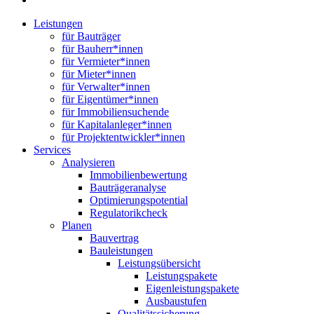
Close
Leistungen
Menu
für Bauträger
für Bauherr*innen
für Vermieter*innen
für Mieter*innen
für Verwalter*innen
für Eigentümer*innen
für Immobiliensuchende
für Kapitalanleger*innen
für Projektentwickler*innen
Services
Analysieren
Immobilienbewertung
Bauträgeranalyse
Optimierungspotential
Regulatorikcheck
Planen
Bauvertrag
Bauleistungen
Leistungsübersicht
Leistungspakete
Eigenleistungspakete
Ausbaustufen
Qualitätssicherung