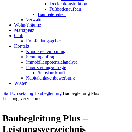
Deckenkonstruktion
Fußbodenaufbau
Baumaterialien
Verwalten
Wohn(t)räume
Marktplatz
Club
Empfehlungsgeber
Kontakt
Kundenvereinbarung
Scoutingauftrag
Immobilienpotenzialanalyse
Finanzierungsanfrage
Selbstauskunft
Kapitalanlagenbewerbung
Wissen
Start
Umsetzung
Baubegleitung
Baubegleitung Plus –
Leistungsverzeichnis
Baubegleitung Plus –
Leistungsverzeichnis