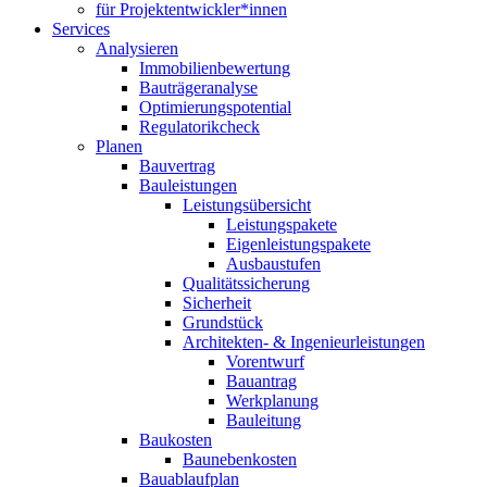
für Projektentwickler*innen
Services
Analysieren
Immobilienbewertung
Bauträgeranalyse
Optimierungspotential
Regulatorikcheck
Planen
Bauvertrag
Bauleistungen
Leistungsübersicht
Leistungspakete
Eigenleistungspakete
Ausbaustufen
Qualitätssicherung
Sicherheit
Grundstück
Architekten- & Ingenieurleistungen
Vorentwurf
Bauantrag
Werkplanung
Bauleitung
Baukosten
Baunebenkosten
Bauablaufplan