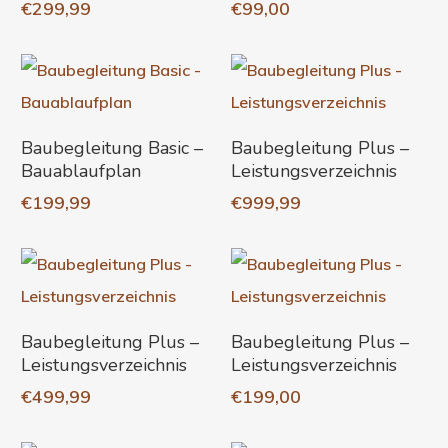
€
299,99
€
99,00
In Den Warenkorb
In Den Warenkorb
Baubegleitung Basic –
Baubegleitung Plus –
Bauablaufplan
Leistungsverzeichnis
€
199,99
€
999,99
In Den Warenkorb
In Den Warenkorb
Baubegleitung Plus –
Baubegleitung Plus –
Leistungsverzeichnis
Leistungsverzeichnis
€
499,99
€
199,00