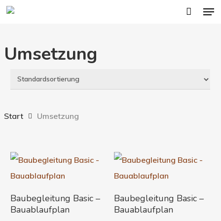
Men
Skip
to
main
Umsetzung
content
Start
Umsetzung
In Den Warenkorb
In Den Warenkorb
Baubegleitung Basic –
Baubegleitung Basic –
Bauablaufplan
Bauablaufplan