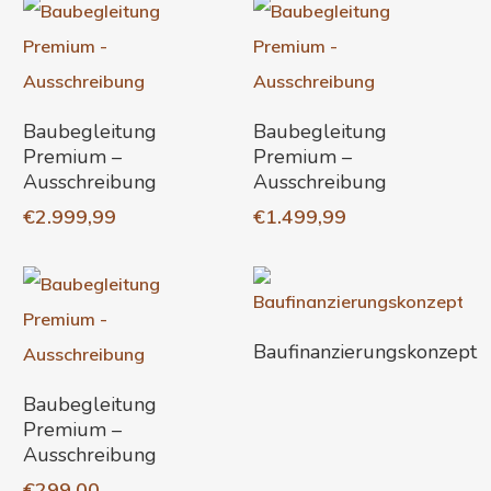
In Den Warenkorb
In Den Warenkorb
Baubegleitung
Baubegleitung
Premium –
Premium –
Ausschreibung
Ausschreibung
€
2.999,99
€
1.499,99
Weiterlesen
Baufinanzierungskonzept
In Den Warenkorb
Baubegleitung
Premium –
Ausschreibung
€
299,00