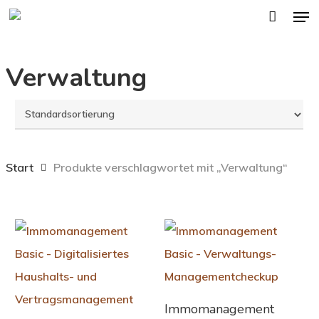
Men
Skip
to
main
Verwaltung
content
Start
Produkte verschlagwortet mit „Verwaltung“
In Den Warenkorb
Immomanagement