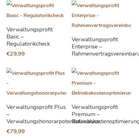
In Den Warenkorb
Verwaltungsprofit
Basic –
Weiterlesen
Verwaltungsprofit
Regulatorikcheck
Enterprise –
€
29,99
Rahmenvertragsvereinbar
In Den Warenkorb
Weiterlesen
Verwaltungsprofit Plus
Verwaltungsprofit
–
Premium –
Verwaltungshonorarpotentialanalyse
Betriebskostenoptimierun
€
79,99