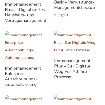
Basic – Verwaltungs-
Weiterlesen
Immomanagement
Managementcheckup
Basic – Digitalisiertes
Haushalts- und
€
19,99
Vertragsmanagement
Weiterlesen
Immomanagement
Plus – Der Digitale
Weiterlesen
Immomanagement
Weg Für All Ihre
Enterprise –
Prozesse
Ausschreibungs-
Automatisierung