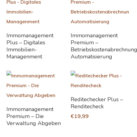
Weiterlesen
Weiterlesen
Immomanagement
Immomanagement
Plus – Digitales
Premium –
Immobilien-
Betriebskostenabrechnung
Managenment
Automatisierung
In Den Warenkorb
Reditechecker Plus –
Renditecheck
Weiterlesen
Immomanagement
Premium – Die
€
19,99
Verwaltung Abgeben