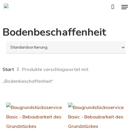
Men
Skip
to
main
Bodenbeschaffenheit
content
Start
Produkte verschlagwortet mit
„Bodenbeschaffenheit“