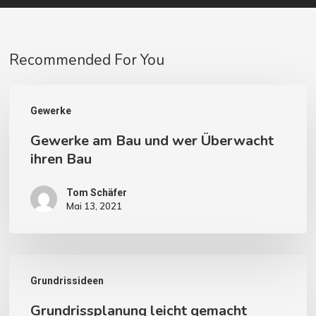
Recommended For You
Gewerke
Gewerke
am
Gewerke am Bau und wer Überwacht
Bau
ihren Bau
und
wer
Tom Schäfer
Mai 13, 2021
Überwacht
ihren
Bau
Grundrissplanung
Grundrissideen
leicht
Grundrissplanung leicht gemacht
gemacht