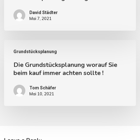
David Städter
Mai 7, 2021
Die
Grundstücksplanung
Grundstücksplanung
Die Grundstücksplanung worauf Sie
worauf
beim kauf immer achten sollte !
Sie
beim
Tom Schäfer
Mai 10, 2021
kauf
immer
achten
sollte
!