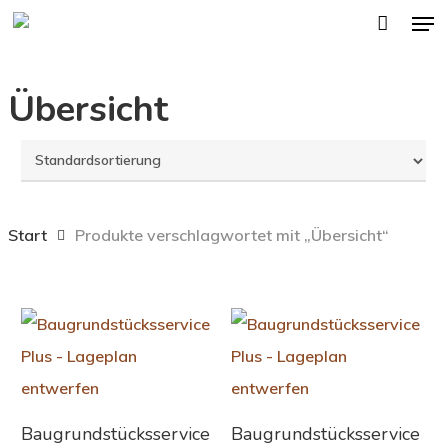
Men
Skip
to
main
Übersicht
content
Start
Produkte verschlagwortet mit „Übersicht“
In Den Warenkorb
In Den Warenkorb
Baugrundstücksservice
Baugrundstücksservice