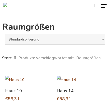
Men
Skip
to
main
Raumgrößen
content
Start
Produkte verschlagwortet mit „Raumgrößen“
In Den Warenkorb
In Den Warenkorb
Haus 10
Haus 14
€
58,31
€
58,31