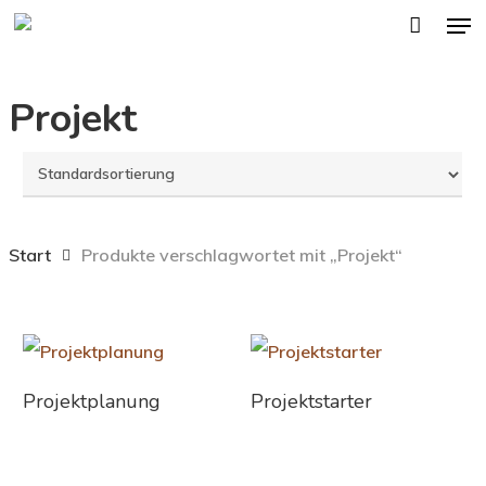
Men
Skip
to
main
Projekt
content
Start
Produkte verschlagwortet mit „Projekt“
Weiterlesen
Weiterlesen
Projektplanung
Projektstarter