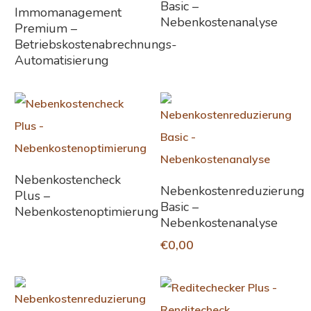
Basic –
Weiterlesen
Immomanagement
Nebenkostenanalyse
Premium –
Betriebskostenabrechnungs-
Automatisierung
Weiterlesen
Nebenkostencheck
In Den Warenkorb
Nebenkostenreduzierung
Plus –
Basic –
Nebenkostenoptimierung
Nebenkostenanalyse
€
0,00