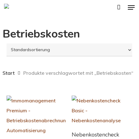
Men
Skip
to
main
Betriebskosten
content
Start
Produkte verschlagwortet mit „Betriebskosten“
Weiterlesen
Nebenkostencheck