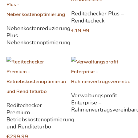
In Den Warenkorb
Reditechecker Plus –
Renditecheck
Weiterlesen
Nebenkostenreduzierung
€
19,99
Plus –
Nebenkostenoptimierung
Weiterlesen
Verwaltungsprofit
Enterprise –
In Den Warenkorb
Reditechecker
Rahmenvertragsvereinbar
Premium –
Betriebskostenoptimierung
und Renditeturbo
€
299,99