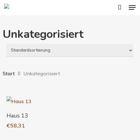
Men
Skip
to
main
Unkategorisiert
content
Start
Unkategorisiert
In Den Warenkorb
Haus 13
€
58,31