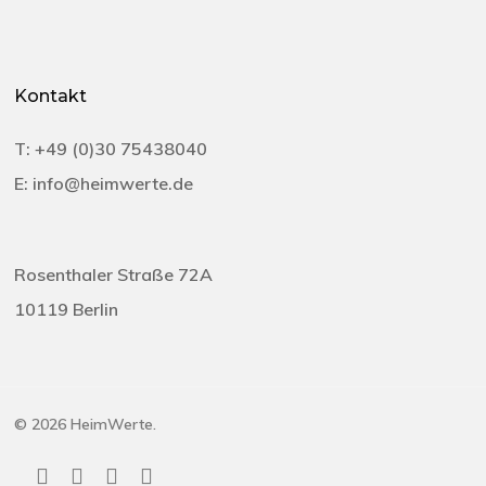
Kontakt
T:
+49 (0)30 75438040‬
E:
info@heimwerte.de
Rosenthaler Straße 72A
10119 Berlin
© 2026 HeimWerte.
twitter
facebook
linkedin
instagram
email