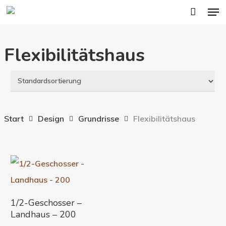
Men
Skip
to
main
Flexibilitätshaus
content
Start
Design
Grundrisse
Flexibilitätshaus
In Den Warenkorb
1/2-Geschosser –
Landhaus – 200