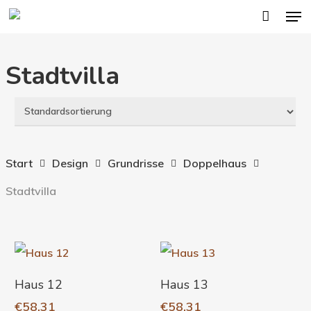
Men
Skip
to
main
Stadtvilla
content
Start
Design
Grundrisse
Doppelhaus
Stadtvilla
In Den Warenkorb
In Den Warenkorb
Haus 12
Haus 13
€
58,31
€
58,31